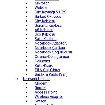
Mikrofon
WebCam
Güç Kaynağı & UPS
Barkod Okuyucu
Güç Kablosu
Görüntü Kablosu
Ağ Kablosu
Usb Kablosu
Sata Kablosu
Notebook Adaptörü
Notebook Çantası
Notebook Soğutucusu
Çevirici-Dönüştürücü
Çoklayıcı
Kutu-Kızak
Pil & Şarj Cihazı
Başlık & Kablo (Şarj)
Network Ürünleri
Modem
Router
Access Point
Wireless Adaptör
Switch