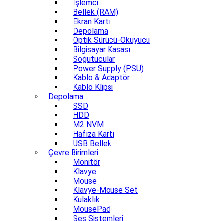
İşlemci
Bellek (RAM)
Ekran Kartı
Depolama
Optik Sürücü-Okuyucu
Bilgisayar Kasası
Soğutucular
Power Supply (PSU)
Kablo & Adaptör
Kablo Klipsi
Depolama
SSD
HDD
M2 NVM
Hafıza Kartı
USB Bellek
Çevre Birimleri
Monitör
Klavye
Mouse
Klavye-Mouse Set
Kulaklık
MousePad
Ses Sistemleri