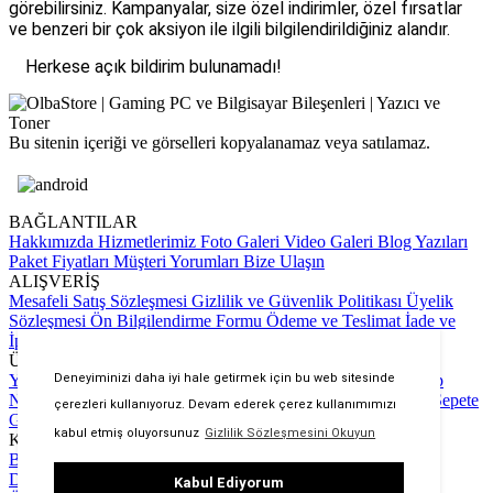
görebilirsiniz. Kampanyalar, size özel indirimler, özel fırsatlar
ve benzeri bir çok aksiyon ile ilgili bilgilendirildiğiniz alandır.
Herkese açık bildirim bulunamadı!
Bu sitenin içeriği ve görselleri kopyalanamaz veya satılamaz.
BAĞLANTILAR
Hakkımızda
Hizmetlerimiz
Foto Galeri
Video Galeri
Blog Yazıları
Paket Fiyatları
Müşteri Yorumları
Bize Ulaşın
ALIŞVERİŞ
Mesafeli Satış Sözleşmesi
Gizlilik ve Güvenlik Politikası
Üyelik
Sözleşmesi
Ön Bilgilendirme Formu
Ödeme ve Teslimat
İade ve
İptal Şartları
Kargo Süreci
Sıkça Sorulan Sorular
ÜYELİK
Yeni Üyelik Formu
Üye Girişi
Bildirimler
Sipariş Takip
Hesap
Deneyiminizi daha iyi hale getirmek için bu web sitesinde
Numaralarımız
Ödeme Bildirimi Yapın
Karşılaştırma Sayfası
Sepete
çerezleri kullanıyoruz. Devam ederek çerez kullanımımızı
Git
kabul etmiş oluyorsunuz
Gizlilik Sözleşmesini Okuyun
KATEGORİLER
Bilgisayar & Tablet
Bilgisayar Bileşenleri
Çevre Birimleri
Depolama Ürünleri
Network Ürünleri
Ofis Ürünleri
Güvenlik
Kabul Ediyorum