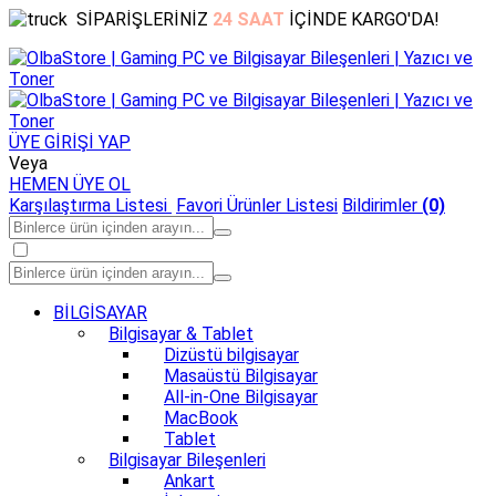
SİPARİŞLERİNİZ
24 SAAT
İÇİNDE KARGO'DA!
ÜYE GİRİŞİ YAP
Veya
HEMEN ÜYE OL
Karşılaştırma Listesi
Favori Ürünler Listesi
Bildirimler
(0)
BİLGİSAYAR
Bilgisayar & Tablet
Dizüstü bilgisayar
Masaüstü Bilgisayar
All-in-One Bilgisayar
MacBook
Tablet
Bilgisayar Bileşenleri
Ankart